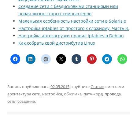
Создание сети с бездисковыми станциями или
новая жизнь старых компьютеров
Маленькая особенность настройки сети в Solaris'е
Настройка iptables от простого к сложному. Часть 3.
Настройка автозагрузки правил iptables в Debian
Как собрать свой дистрибутив Linux
Запись опубликована
02.05.2015
в рубрике
Статьи
с метками
архитектура сети
,
настройка
,
обжимка
,
патч-корд
,
провода
,
сеть
,
создание
.