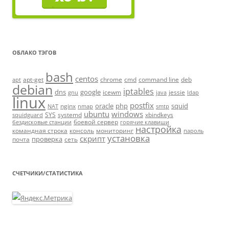
ОБЛАКО ТЭГОВ
bash
centos
apt-get
chrome
cmd
command line
deb
apt
debian
iptables
dns
google
icewm
jessie
gnu
java
ldap
linux
postfix
oracle
php
squid
nginx
NAT
nmap
smtp
ubuntu
windows
SYS
systemd
xbindkeys
squidguard
боевой сервер
бездисковые станции
горячие клавиши
настройка
командная строка
консоль
мониторинг
пароль
установка
скрипт
проверка
почта
сеть
СЧЕТЧИКИ/СТАТИСТИКА