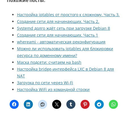
Похожие посты:
Настройка iptables от простого к сложному. Часть 3.
Создание сети для начинающих. Часть 2.
Systemd долго ждёт сеть при загрузке Debian 8
Создание сети для начинающих. Часть 1
whereami - автоматическая реконфигурация
Можно ли использовать iptables для блокировки
ресурса по доменному имени?
Маска подсети: считаем на bash
Настройка bridge-интерфейса LXC в Debian 8 для
NAT
Загрузка по сети через Wi-Fi
Настройка WiFi из командной строки