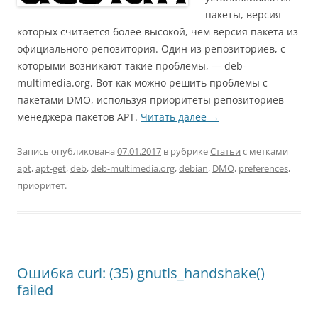
пакеты, версия
которых считается более высокой, чем версия пакета из
официального репозитория. Один из репозиториев, с
которыми возникают такие проблемы, — deb-
multimedia.org. Вот как можно решить проблемы с
пакетами DMO, используя приоритеты репозиториев
менеджера пакетов APT.
Читать далее
→
Запись опубликована
07.01.2017
в рубрике
Статьи
с метками
apt
,
apt-get
,
deb
,
deb-multimedia.org
,
debian
,
DMO
,
preferences
,
приоритет
.
Ошибка curl: (35) gnutls_handshake()
failed