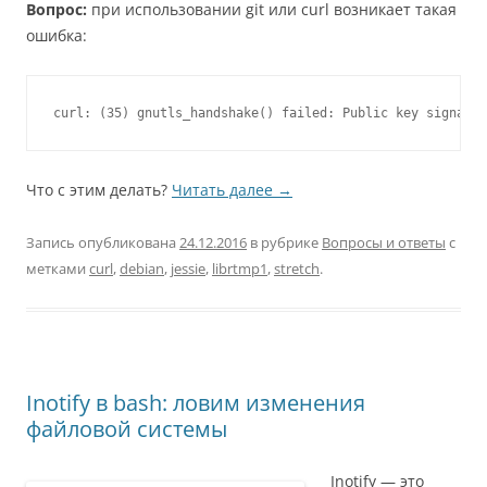
Вопрос:
при использовании git или curl возникает такая
ошибка:
curl: (35) gnutls_handshake() failed: Public key signatur
Что с этим делать?
Читать далее
→
Запись опубликована
24.12.2016
в рубрике
Вопросы и ответы
с
метками
curl
,
debian
,
jessie
,
librtmp1
,
stretch
.
Inotify в bash: ловим изменения
файловой системы
Inotify — это