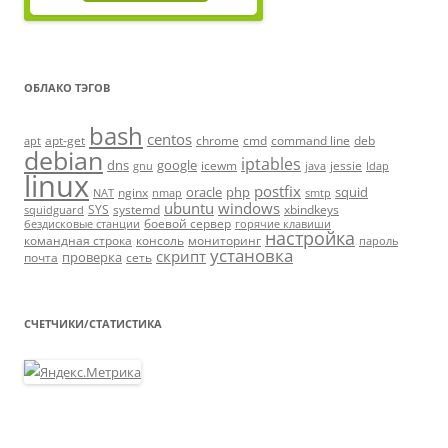
ОБЛАКО ТЭГОВ
bash
centos
apt-get
chrome
cmd
command line
deb
apt
debian
iptables
dns
google
icewm
jessie
gnu
java
ldap
linux
postfix
oracle
php
squid
nginx
NAT
nmap
smtp
ubuntu
windows
SYS
systemd
xbindkeys
squidguard
боевой сервер
бездисковые станции
горячие клавиши
настройка
командная строка
консоль
мониторинг
пароль
установка
скрипт
проверка
почта
сеть
СЧЕТЧИКИ/СТАТИСТИКА