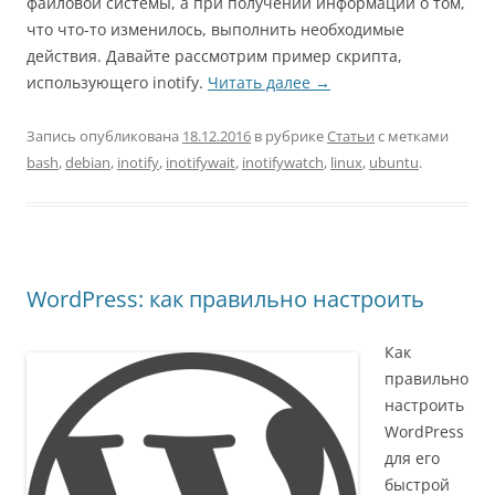
файловой системы, а при получении информации о том,
что что-то изменилось, выполнить необходимые
действия. Давайте рассмотрим пример скрипта,
использующего inotify.
Читать далее
→
Запись опубликована
18.12.2016
в рубрике
Статьи
с метками
bash
,
debian
,
inotify
,
inotifywait
,
inotifywatch
,
linux
,
ubuntu
.
WordPress: как правильно настроить
Как
правильно
настроить
WordPress
для его
быстрой