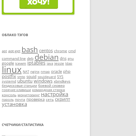
ОБЛАКО ТЭГОВ
bash
centos
apt-get
chrome
cmd
apt
debian
dns
command line
deb
gnu
iptables
google
icewm
jessie
java
ldap
linux
oracle
php
nginx
NAT
nmap
postfix
squid
SYS
smtp
squidguard
ubuntu
windows
systemd
xbindkeys
боевой сервер
бездисковые станции
командная строка
горячие клавиши
настройка
консоль
мониторинг
скрипт
проверка
почта
сеть
пароль
установка
СЧЕТЧИКИ/СТАТИСТИКА