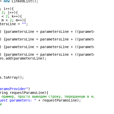
= 
new
LinkedList();
; i++){
 
2
; j++){
 < 
2
; k++){
 m < 
2
; m++){
tersLine = 
""
;
) {parametersLine = parametersLine + ((parametersLine.eq
) {parametersLine = parametersLine + ((parametersLine.eq
) {parametersLine = parametersLine + ((parametersLine.eq
) {parametersLine = parametersLine + ((parametersLine.eq
es.add(parametersLine);
s.toArray();
aramsProvider"
)
ring requestParamsLine){
 пример, просто выведем строку, переданную в качестве па
uest parameters: "
+ requestParamsLine);
и