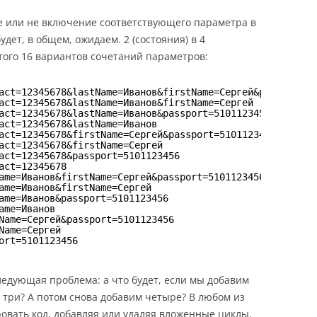
е или не включение соответствующего параметра в
удет, в общем, ожидаем. 2 (состояния) в 4
итого 16 вариантов сочетаний параметров:
act=12345678&lastName=Иванов&firstName=Сергей&passport=5
act=12345678&lastName=Иванов&firstName=Сергей
act=12345678&lastName=Иванов&passport=5101123456
act=12345678&lastName=Иванов
act=12345678&firstName=Сергей&passport=5101123456
act=12345678&firstName=Сергей
act=12345678&passport=5101123456
act=12345678
ame=Иванов&firstName=Сергей&passport=5101123456
ame=Иванов&firstName=Сергей
ame=Иванов&passport=5101123456
ame=Иванов
Name=Сергей&passport=5101123456
Name=Сергей
ort=5101123456
следующая проблема: а что будет, если мы добавим
 три? А потом снова добавим четыре? В любом из
ровать код, добавляя или удаляя вложенные циклы.