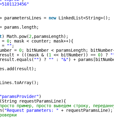
=5101123456"
> parametersLines = 
new
LinkedList<String>();
= params.length;
t
) Math.pow(
2
,paramsLength);
 = 
0
; mask < counter; mask++){
 = 
""
;
umber = 
0
; bitNumber < paramsLength; bitNumber++) {
result + (((mask & (
1
<< bitNumber)) == 
0
) ? 
""
:
result.equals(
""
) ? 
""
: 
"&"
) + params[bitNumber]);
es.add(result);
Lines.toArray();
"paramsProvider"
)
(String requestParamsLine){
просто пример, просто выведем строку, переданную в качес
n(
"Request parameters: "
+ requestParamsLine);
роверки