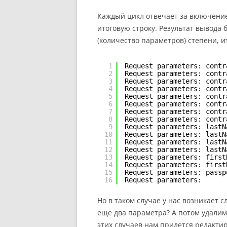
Каждый цикл отвечает за включени
итоговую строку. Результат вывода б
(количество параметров) степени, 
1
Request parameters: contr
2
Request parameters: contr
3
Request parameters: contr
4
Request parameters: contr
5
Request parameters: contr
6
Request parameters: contr
7
Request parameters: contr
8
Request parameters: contr
9
Request parameters: lastN
10
Request parameters: lastN
11
Request parameters: lastN
12
Request parameters: lastN
13
Request parameters: first
14
Request parameters: first
15
Request parameters: passp
16
Request parameters:
Но в таком случае у нас возникает 
еще два параметра? А потом удалим
этих случаев нам придется редакти