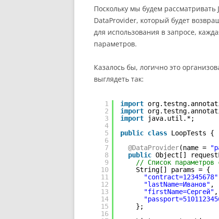
Поскольку мы будем рассматривать J
DataProvider, который будет возвр
для использования в запросе, кажд
параметров.
Казалось бы, логично это организов
выглядеть так:
1
import
org.testng.annotat
2
import
org.testng.annotat
3
import
java.util.*;
4
5
public
class
LoopTests {
6
7
@DataProvider
(name = 
"p
8
public
Object[] request
9
// Список параметров 
10
String[] params = {
11
"contract=12345678"
12
"lastName=Иванов"
,
13
"firstName=Сергей"
,
14
"passport=510112345
15
};
16