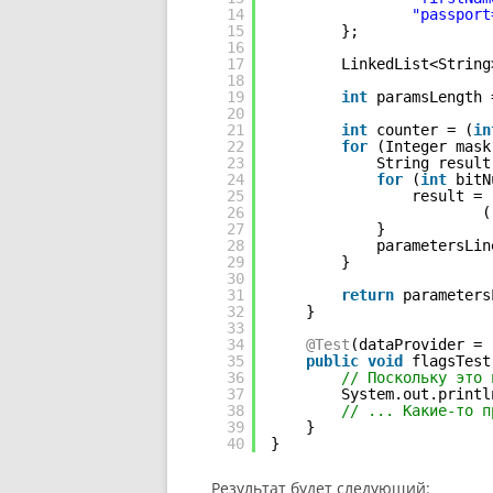
14
"passport
15
};
16
17
LinkedList<String
18
19
int
paramsLength 
20
21
int
counter = (
in
22
for
(Integer mask
23
String result
24
for
(
int
bitN
25
result = 
26
(
27
}
28
parametersLin
29
}
30
31
return
parameters
32
}
33
34
@Test
(dataProvider = 
35
public
void
flagsTest
36
// Поскольку это 
37
System.out.printl
38
// ... Какие-то п
39
}
40
}
Результат будет следующий: