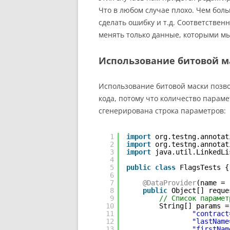
Что в любом случае плохо. Чем бол
сделать ошибку и т.д. Соответственно
менять только данные, которыми мы
Использование битовой м
Использование битовой маски позв
кода, потому что количество парамет
сгенерирована строка параметров:
1
import
org.testng.annotat
2
import
org.testng.annotat
3
import
java.util.LinkedLi
4
5
public
class
FlagsTests {
6
7
@DataProvider
(name = 
8
public
Object[] reque
9
// Список парамет
10
String[] params =
11
"contract
12
"lastName
13
"firstNam