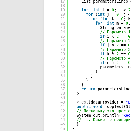
17
List parametersLines 
18
19
for
(
int
i = 
0
; i < 
2
20
for
(
int
j = 
0
; j <
21
for
(
int
k = 
0
; k
22
for
(
int
m = 
0
;
23
String parame
24
// Параметр 1
25
if
(i % 
2
== 
0
26
// Параметр 2
27
if
(j % 
2
== 
0
28
// Параметр 3
29
if
(k % 
2
== 
0
30
// Параметр 4
31
if
(m % 
2
== 
0
32
parametersLin
33
}
34
}
35
}
36
}
37
return
parametersLine
38
}
39
40
@Test
(dataProvider = 
"p
41
public
void
loopTest(St
42
// Поскольку это просто
43
System.out.println(
"Req
44
// ... Какие-то проверк
45
}
46
}