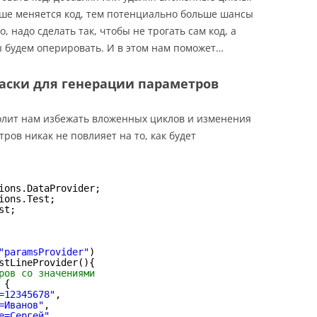
ьше меняется код, тем потенциально больше шансы
, надо сделать так, чтобы не трогать сам код, а
 будем оперировать. И в этом нам поможет…
аски для генерации параметров
олит нам избежать вложенных циклов и изменения
ров никак не повлияет на то, как будет
ions.DataProvider;
ions.Test;
st;
"paramsProvider"
)
stLineProvider(){
ров со значениями
 {
=12345678"
,
=Иванов"
,
e=Сергей"
,