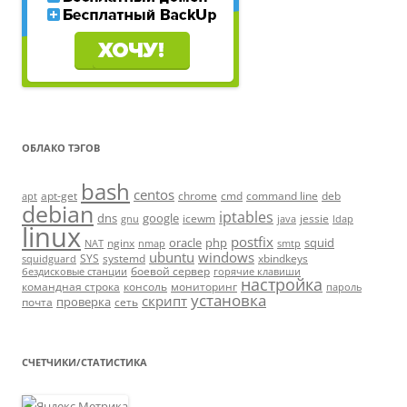
ОБЛАКО ТЭГОВ
bash
centos
apt-get
chrome
cmd
command line
deb
apt
debian
iptables
dns
google
icewm
jessie
gnu
java
ldap
linux
postfix
oracle
php
squid
nginx
NAT
nmap
smtp
ubuntu
windows
SYS
systemd
xbindkeys
squidguard
боевой сервер
бездисковые станции
горячие клавиши
настройка
командная строка
консоль
мониторинг
пароль
установка
скрипт
проверка
почта
сеть
СЧЕТЧИКИ/СТАТИСТИКА