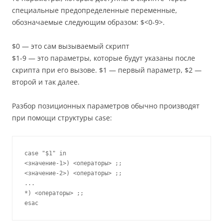
специальные предопределенные переменные,
обозначаемые следующим образом: $<0-9>.
$0 — это сам вызываемый скрипт
$1-9 — это параметры, которые будут указаны после
скрипта при его вызове. $1 — первый параметр, $2 —
второй и так далее.
Разбор позиционных параметров обычно производят
при помощи структуры case:
case "$1" in

<значение-1>) <операторы> ;;

<значение-2>) <операторы> ;;

...

*) <операторы> ;;
