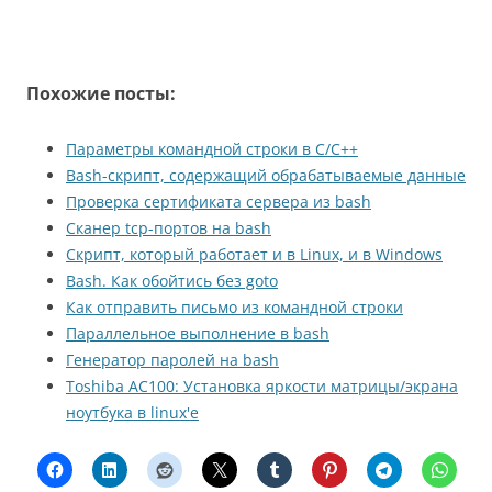
Похожие посты:
Параметры командной строки в C/C++
Bash-скрипт, содержащий обрабатываемые данные
Проверка сертификата сервера из bash
Сканер tcp-портов на bash
Скрипт, который работает и в Linux, и в Windows
Bash. Как обойтись без goto
Как отправить письмо из командной строки
Параллельное выполнение в bash
Генератор паролей на bash
Toshiba AC100: Установка яркости матрицы/экрана
ноутбука в linux'е