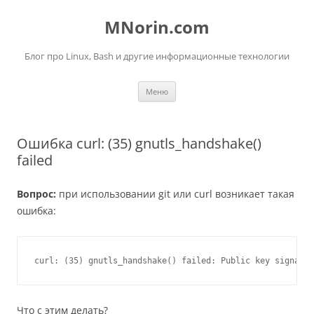
Перейти
к
MNorin.com
содержимому
Блог про Linux, Bash и другие информационные технологии
Меню
Ошибка curl: (35) gnutls_handshake()
failed
Вопрос:
при использовании git или curl возникает такая
ошибка:
curl: (35) gnutls_handshake() failed: Public key signatur
Что с этим делать?