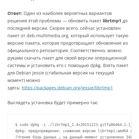
Ответ:
Один из наиболее вероятных вариантов
решения этой проблемы — обновить пакет
librtmp1
до
последней версии. Скорее всего, сейчас установлен
пакет от deb-multimedia.org, который использует такую
версию пакета, которая предотвращает обновление из
официального репозитория. Соответственно, можно
руками скачать пакет для своей версии операционной
системы и установить его с помощью dpkg. Взять пакет
для Debian Jessie (стабильная версия на текущий
момент) можно
здесь:
https://packages.debian.org/jessie/librtmp1
Выглядеть установка будет примерно так:
$ sudo dpkg -i ./librtmp1_2.4+20151223.gitfa8646d.1-1_amd
dpkg: предупреждение: снижение версии librtmp1:amd64 с 2:
(Чтение базы данных … на данный момент установлено 348356