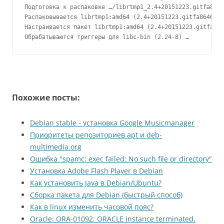
Подготовка к распаковке …/librtmp1_2.4+20151223.gitfa8646
Распаковывается librtmp1:amd64 (2.4+20151223.gitfa8646d.1
Настраивается пакет librtmp1:amd64 (2.4+20151223.gitfa864
Обрабатываются триггеры для libc-bin (2.24-8) …
Похожие посты:
Debian stable - установка Google Musicmanager
Приоритеты репозиториев apt и deb-
multimedia.org
Ошибка "spamc: exec failed: No such file or directory"
Установка Adobe Flash Player в Debian
Как установить Java в Debian/Ubuntu?
Сборка пакета для Debian (быстрый способ)
Как в linux изменить часовой пояс?
Oracle: ORA-01092: ORACLE instance terminated.