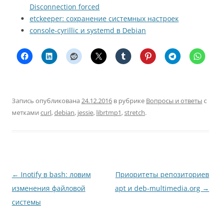
Disconnection forced
etckeeper: сохранение системных настроек
console-cyrillic и systemd в Debian
Запись опубликована
24.12.2016
в рубрике
Вопросы и ответы
с
метками
curl
,
debian
,
jessie
,
librtmp1
,
stretch
.
Навигация
←
Inotify в bash: ловим
Приоритеты репозиториев
по
изменения файловой
apt и deb-multimedia.org
→
записям
системы