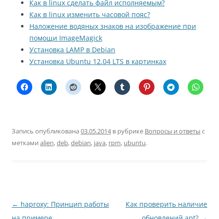
Как в linux сделать файл исполняемым?
Как в linux изменить часовой пояс?
Наложение водяных знаков на изображение при
помощи ImageMagick
Установка LAMP в Debian
Установка Ubuntu 12.04 LTS в картинках
Запись опубликована
03.05.2014
в рубрике
Вопросы и ответы
с
метками
alien
,
deb
,
debian
,
java
,
rpm
,
ubuntu
.
Навигация
←
haproxy: Принцип работы
Как проверить наличие
по
на примере
обновлений apt?
→