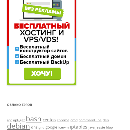
ОБЛАКО ТЭГОВ
bash
centos
apt-get
chrome
cmd
command line
deb
apt
debian
iptables
dns
google
icewm
jessie
gnu
java
ldap