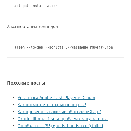
apt-get install alien
А конвертация командой
alien --to-deb --scripts ./<название пакета>.rpm
Похожие посты:
Установка Adobe Flash Player в Debian
Как посмотреть открытые порты?
Как проверить наличие обновлений apt?
Oracle: libnnz11.so и проблема запуска dbca
Ошибка curl: (35) gnutls_handshake() failed