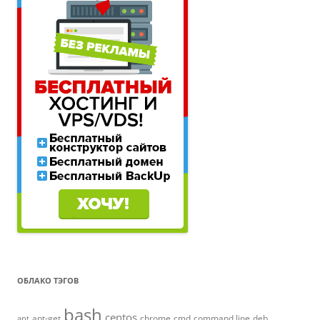
ОБЛАКО ТЭГОВ
bash
centos
apt-get
chrome
cmd
command line
deb
apt