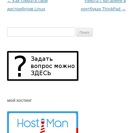
Навигация
←
Как собрать свой
Работа с батареей в
по
дистрибутив Linux
ноутбуках ThinkPad
→
записям
Найти:
МОЙ ХОСТИНГ