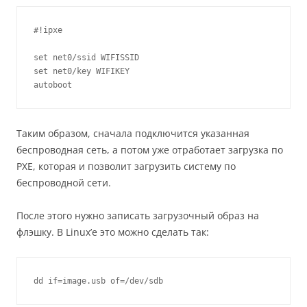
#!ipxe

set net0/ssid WIFISSID

set net0/key WIFIKEY

autoboot
Таким образом, сначала подключится указанная
беспроводная сеть, а потом уже отработает загрузка по
PXE, которая и позволит загрузить систему по
беспроводной сети.
После этого нужно записать загрузочный образ на
флэшку. В Linux’е это можно сделать так:
dd if=image.usb of=/dev/sdb