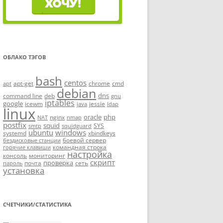
ОБЛАКО ТЭГОВ
bash
centos
apt-get
chrome
cmd
apt
debian
dns
command line
deb
gnu
iptables
google
icewm
jessie
java
ldap
linux
oracle
php
nginx
NAT
nmap
postfix
squid
SYS
smtp
squidguard
ubuntu
windows
systemd
xbindkeys
боевой сервер
бездисковые станции
командная строка
горячие клавиши
настройка
консоль
мониторинг
скрипт
проверка
почта
сеть
пароль
установка
СЧЕТЧИКИ/СТАТИСТИКА