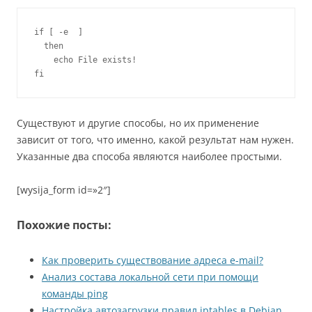
if [ -e  ]

  then

    echo File exists!

fi
Существуют и другие способы, но их применение
зависит от того, что именно, какой результат нам нужен.
Указанные два способа являются наиболее простыми.
[wysija_form id=»2″]
Похожие посты:
Как проверить существование адреса e-mail?
Анализ состава локальной сети при помощи
команды ping
Настройка автозагрузки правил iptables в Debian