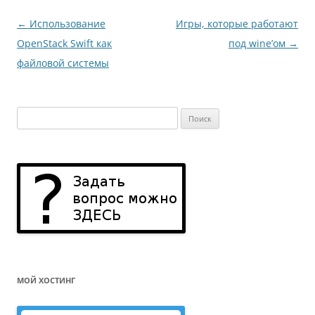
Навигация
←
Использование
Игры, которые работают
по
OpenStack Swift как
под wine’ом
→
записям
файловой системы
Найти:
МОЙ ХОСТИНГ