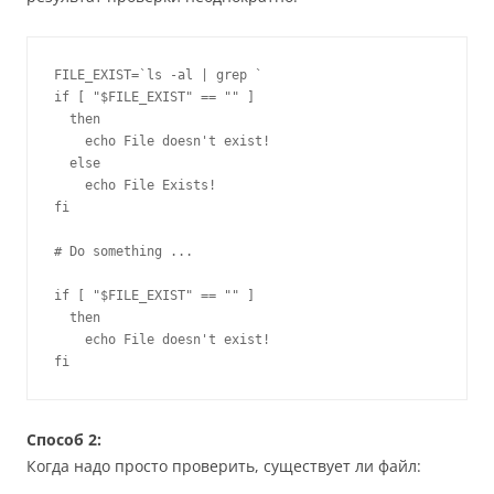
FILE_EXIST=`ls -al | grep `

if [ "$FILE_EXIST" == "" ]

  then

    echo File doesn't exist!

  else

    echo File Exists!

fi

# Do something ...

if [ "$FILE_EXIST" == "" ]

  then

    echo File doesn't exist!

fi
Способ 2:
Когда надо просто проверить, существует ли файл: