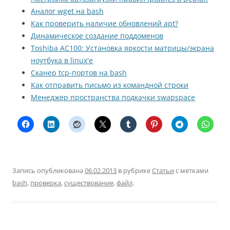
Аналог wget на bash
Как проверить наличие обновлений apt?
Динамическое создание поддоменов
Toshiba AC100: Установка яркости матрицы/экрана
ноутбука в linux'е
Сканер tcp-портов на bash
Как отправить письмо из командной строки
Менеджер пространства подкачки swapspace
Запись опубликована
06.02.2013
в рубрике
Статьи
с метками
bash
,
проверка
,
существование
,
файл
.