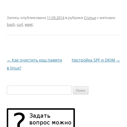
Запись опубликована
11.05.2014
в рубрике
Статьи
с метками
bash
,
curl
,
wget
.
Навигация
←
Как очистить кэш памяти
Настройка SPF и DKIM
→
по
в linux?
записям
Найти: