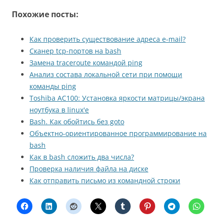
Похожие посты:
Как проверить существование адреса e-mail?
Сканер tcp-портов на bash
Замена traceroute командой ping
Анализ состава локальной сети при помощи
команды ping
Toshiba AC100: Установка яркости матрицы/экрана
ноутбука в linux'е
Bash. Как обойтись без goto
Объектно-ориентированное программирование на
bash
Как в bash сложить два числа?
Проверка наличия файла на диске
Как отправить письмо из командной строки