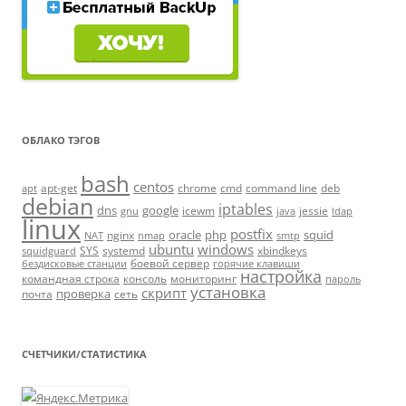
ОБЛАКО ТЭГОВ
bash
centos
apt-get
chrome
cmd
command line
deb
apt
debian
iptables
dns
google
icewm
jessie
gnu
java
ldap
linux
postfix
oracle
php
squid
nginx
NAT
nmap
smtp
ubuntu
windows
SYS
systemd
xbindkeys
squidguard
боевой сервер
бездисковые станции
горячие клавиши
настройка
командная строка
консоль
мониторинг
пароль
установка
скрипт
проверка
почта
сеть
СЧЕТЧИКИ/СТАТИСТИКА