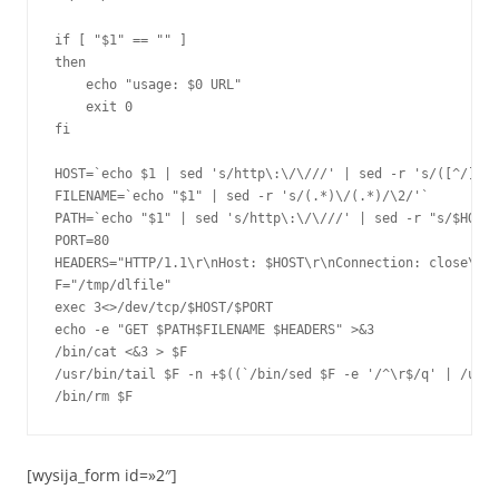
if [ "$1" == "" ]

then

    echo "usage: $0 URL"

    exit 0

fi

HOST=`echo $1 | sed 's/http\:\/\///' | sed -r 's/([^/])\/
FILENAME=`echo "$1" | sed -r 's/(.*)\/(.*)/\2/'`

PATH=`echo "$1" | sed 's/http\:\/\///' | sed -r "s/$HOST/
PORT=80

HEADERS="HTTP/1.1\r\nHost: $HOST\r\nConnection: close\r\n
F="/tmp/dlfile"

exec 3<>/dev/tcp/$HOST/$PORT

echo -e "GET $PATH$FILENAME $HEADERS" >&3

/bin/cat <&3 > $F

/usr/bin/tail $F -n +$((`/bin/sed $F -e '/^\r$/q' | /usr/
[wysija_form id=»2″]